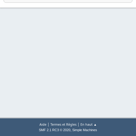
|
|
Aide
Termes et Règles
En haut ▲
,
SMF 2.1 RC3 © 2020
Simple Machines