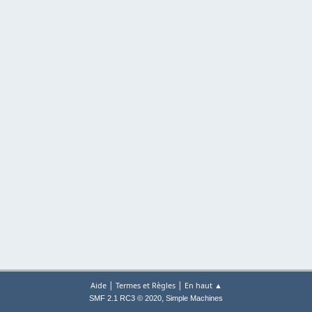
|
|
Aide
Termes et Règles
En haut ▲
,
SMF 2.1 RC3 © 2020
Simple Machines