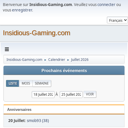
Bienvenue sur
Insidious-Gaming.com
. Veuillez vous
connecter
ou
vous
enregistrer
.
Insidious-Gaming.com
Insidious-Gaming.com
Calendrier
Juillet 2026
►
►
Prochains événements
LISTE
MOIS
SEMAINE
À
Anniversaires
20 Juillet
:
smob93 (38)