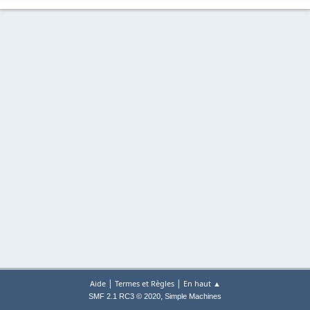
|
|
Aide
Termes et Règles
En haut ▲
,
SMF 2.1 RC3 © 2020
Simple Machines