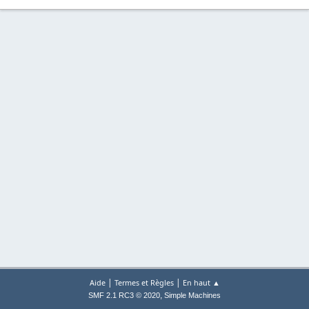
|
|
Aide
Termes et Règles
En haut ▲
,
SMF 2.1 RC3 © 2020
Simple Machines