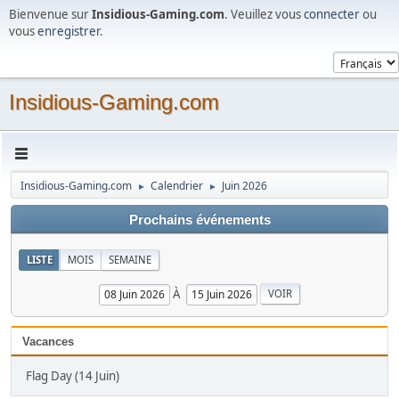
Bienvenue sur
Insidious-Gaming.com
. Veuillez vous
connecter
ou
vous
enregistrer
.
Insidious-Gaming.com
Insidious-Gaming.com
Calendrier
Juin 2026
►
►
Prochains événements
LISTE
MOIS
SEMAINE
À
Vacances
Flag Day (14 Juin)