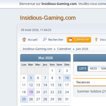
Bienvenue sur
Insidious-Gaming.com
. Veuillez vous
conne
Insidious-Gaming.com
09 Août 2026, 11:04:25
Accueil
Rechercher
Calendrier
Insc
Insidious-Gaming.com
Calendrier
Juin 2026
►
►
Mai 2026
Lun
Mar
Mer
Jeu
Ven
Sam
Dim
LISTE
MOIS
SEM
1
2
3
4
5
6
7
8
9
10
Vacances
11
12
13
14
15
16
17
Summer Solstice (21 
18
19
20
21
22
23
24
25
26
27
28
29
30
31