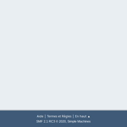
|
|
Aide
Termes et Règles
En haut ▲
,
SMF 2.1 RC3 © 2020
Simple Machines