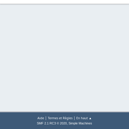
|
|
Aide
Termes et Règles
En haut ▲
,
SMF 2.1 RC3 © 2020
Simple Machines