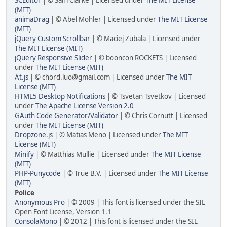
(MIT)
animaDrag
| © Abel Mohler | Licensed under
The MIT License
(MIT)
jQuery Custom Scrollbar
| © Maciej Zubala | Licensed under
The MIT License (MIT)
jQuery Responsive Slider
| © booncon ROCKETS | Licensed
under
The MIT License (MIT)
At.js
| © chord.luo@gmail.com | Licensed under
The MIT
License (MIT)
HTML5 Desktop Notifications
| © Tsvetan Tsvetkov | Licensed
under
The Apache License Version 2.0
GAuth Code Generator/Validator
| © Chris Cornutt | Licensed
under
The MIT License (MIT)
Dropzone.js
| © Matias Meno | Licensed under
The MIT
License (MIT)
Minify
| © Matthias Mullie | Licensed under
The MIT License
(MIT)
PHP-Punycode
| © True B.V. | Licensed under
The MIT License
(MIT)
Police
Anonymous Pro
| © 2009 | This font is licensed under the SIL
Open Font License, Version 1.1
ConsolaMono
| © 2012 | This font is licensed under the SIL