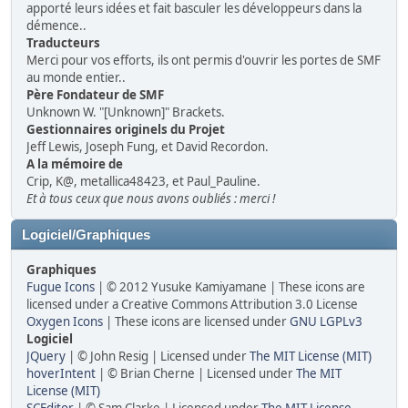
apporté leurs idées et fait basculer les développeurs dans la
démence..
Traducteurs
Merci pour vos efforts, ils ont permis d'ouvrir les portes de SMF
au monde entier..
Père Fondateur de SMF
Unknown W. "[Unknown]" Brackets.
Gestionnaires originels du Projet
Jeff Lewis, Joseph Fung, et David Recordon.
A la mémoire de
Crip, K@, metallica48423, et Paul_Pauline.
Et à tous ceux que nous avons oubliés : merci !
Logiciel/Graphiques
Graphiques
Fugue Icons
| © 2012 Yusuke Kamiyamane | These icons are
licensed under a Creative Commons Attribution 3.0 License
Oxygen Icons
| These icons are licensed under
GNU LGPLv3
Logiciel
JQuery
| © John Resig | Licensed under
The MIT License (MIT)
hoverIntent
| © Brian Cherne | Licensed under
The MIT
License (MIT)
SCEditor
| © Sam Clarke | Licensed under
The MIT License