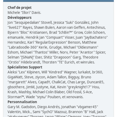
Chef de projet
Michele "Illori" Davis.
Développeurs
Jon "Sesquipedalian" Stovell, Jessica "Suki" González, John
"live627" Rayes, Shawn Bulen, Aaron van Geffen, Antechinus,
Bjoern "Bloc" Kristiansen, Brad "IchBin™" Grow, Colin Schoen,
emanuele, Hendrik Jan "Compuart" Visser, Juan "JayBachatero"
Hernandez, Karl "RegularExpression" Benson, Matthew
"Labradoodle-360" Kerle, Grudge, Michael "Oldiesmann"
Eshom, Michael "Thantos" Miller, Norv, Peter "Arantor" Spicer,
Selman "[SiNaN]" Eser, Shitiz "Dragooon" Garg, Theodore
"Orstio" Hildebrandt, Thorsten "TE" Eurich, et winrules.
Spécialistes Support
Aleksi "Lex" Kilpinen, Will "Kindred" Wagner, lurkalot, br360,
GigaWatt, Steve, ziycon, Adam Tallon, Bigguy, Bruno
"margarett" Alves, CapadY, ChalkCat, Chas Large, Duncan85,
gbsothere, JimM, Justyne, Kat, Kevin "greyknight17" Hou,
Krash, Mashby, Michael Colin Blaber, Old Fossil, S-Ace,
Storman™, Wade "sησω" Poulsen, et xenovanis.
Personnalisation
Gary M. Gadsdon, Diego Andrés, Jonathan "vbgamer45"
Valentin, Mick., Sami "SychO" Mazouz, Brannon "B" Hall, Jack
"akabugeyes" Thorsen, Jason "JBlaze" Clemons, Joey "Tyrsson"