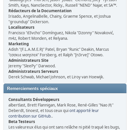
Smith, Kays, NanoSector, Ricky., Russell "NEND" Najar, et SA™.
Rédacteurs de la Documentation
Irisado, AngelinaBelle, Chainy, Graeme Spence, et Joshua
"groundup" Dickerson.
Localisateurs
Francisco "d3vcho" Domínguez, Nikola "Dzonny" Novaković,
m4z, Robert Monden, et Relyana.
Marketing
Adish "(F.L.A.M.E.R)" Patel, Bryan "Runic" Deakin, Marcus
"cσσкιє мσηѕтєя" Forsberg, et Ralph "[n3rve]" Otowo.
Administrateurs Site
Jeremy "SleePy" Darwood.
Administrateurs Serveurs
Derek Schwab, Michael Johnson, et Liroy van Hoewijk.
Remerciements spéciaux
Consultants Développeurs
albertlast, Brett Flannigan, Mark Rose, René-Gilles "Nao 尚"
Deberdt, tinoest, et tous ceux qui
ont apporté leur
contribution sur GitHub
..
Beta Testeurs
Les valeureux élus qui ont sans relâche ni pitié traqué les bugs,