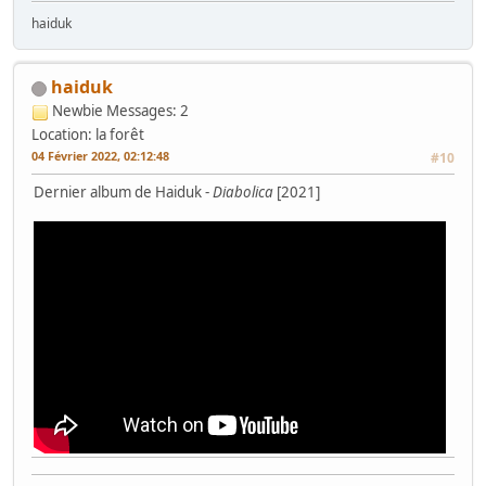
haiduk
haiduk
Newbie
Messages: 2
Location: la forêt
04 Février 2022, 02:12:48
#10
Dernier album de Haiduk -
Diabolica
[2021]