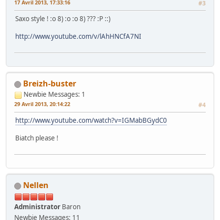
17 Avril 2013, 17:33:16
#3
Saxo style ! :o 8) :o :o 8) ??? :P ::)
http://www.youtube.com/v/lAhHNCfA7NI
Breizh-buster
Newbie
Messages: 1
29 Avril 2013, 20:14:22
#4
http://www.youtube.com/watch?v=IGMabBGydC0
Biatch please !
Nellen
Administrator
Baron
Newbie
Messages: 11