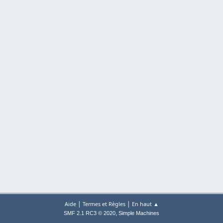
|
|
Aide
Termes et Règles
En haut ▲
,
SMF 2.1 RC3 © 2020
Simple Machines